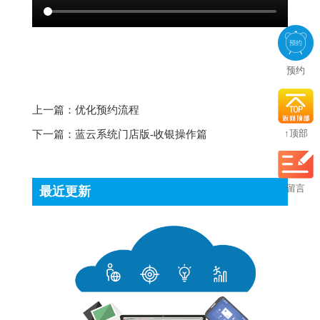
预约
上一篇：
优化预约流程
↑顶部
下一篇：
蓝云系统门店版-收银操作篇
留言
最近更新