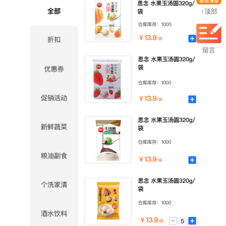
↑顶部
留言