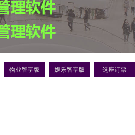
物业智享版
娱乐智享版
选座订票