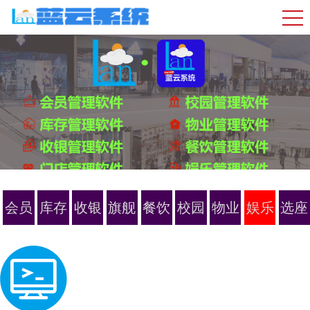
会员
库存
收银
旗舰
餐饮
校园
物业
娱乐
选座
智享
智享
智享
智享
智享
智享
智享
智享
订票
版
版
版
版
版
版
版
版